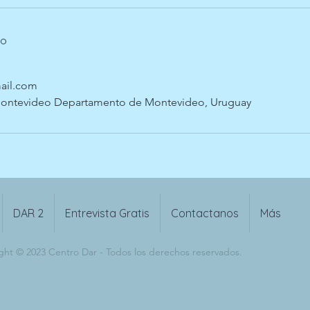
to
ail.com
Montevideo Departamento de Montevideo, Uruguay
DAR 2
Entrevista Gratis
Contactanos
Más
ght © 2023 Centro Dar - Todos los derechos reservados.