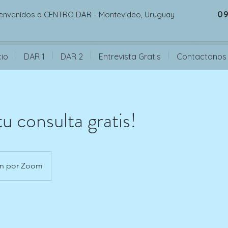
09
envenidos a CENTRO DAR - Montevideo, Uruguay
cio
DAR 1
DAR 2
Entrevista Gratis
Contactanos
u consulta gratis!
ón por Zoom