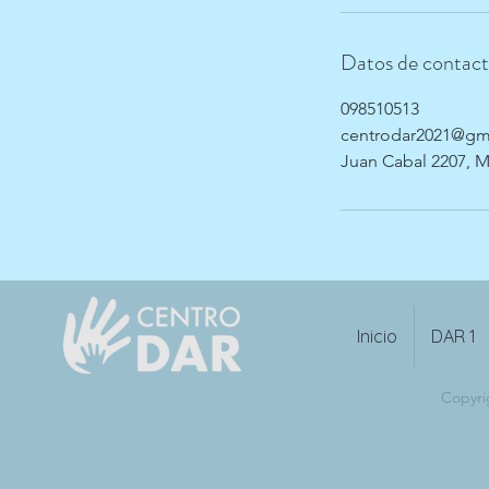
Datos de contac
098510513
centrodar2021@gm
Juan Cabal 2207, 
Inicio
DAR 1
Copyri