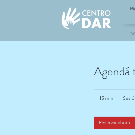
Bi
Ini
Agendá t
15 min
1
Sesi
5
m
Reservar ahora
i
n